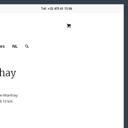
Tél: +32 475 61 15 06
les
NL
nhay
zée-Manhay.
 à 13 km.