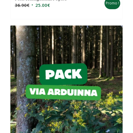
Promo !
Le
Le
36.90
€
25.00
€
prix
prix
initial
actuel
était :
est :
36.90€.
25.00€.