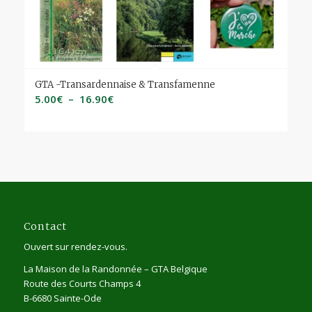
GTA -Transardennaise & Transfamenne
Plage
5.00
€
–
16.90
€
de
prix :
5.00€
à
16.90€
Contact
Ouvert sur rendez-vous.
La Maison de la Randonnée – GTA Belgique
Route des Courts Champs 4
B-6680 Sainte-Ode