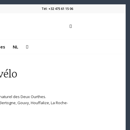
Tél: +32 475 61 15 06
les
NL
vélo
naturel des Deux Ourthes.
ertogne, Gouvy, Houffalize, La Roche-